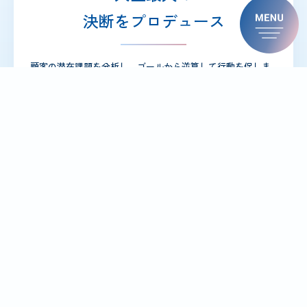
決断をプロデュース
顧客の潜在課題を分析し、ゴールから逆算して行動を促しま
す。 ここで磨かれる「論理的思考」と「本質を突く提案力」
は、一生モノの武器になります。
“幸せにした数”
を
高還元インセンティブ
で評価