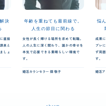
で。
悩んだ時こそ実感する、先
仲
る
輩たちの温かい支え
転職。
成果に悩んだ時も、先輩の親身なロー
未経験
幸せを
プレに救われました。一人で抱え込ま
和気あ
境で
ず周囲の支えで壁を乗り越えられま
越え、
す。
ます。
婚活アドバイザー 橋本 彩未
婚活ア
charm